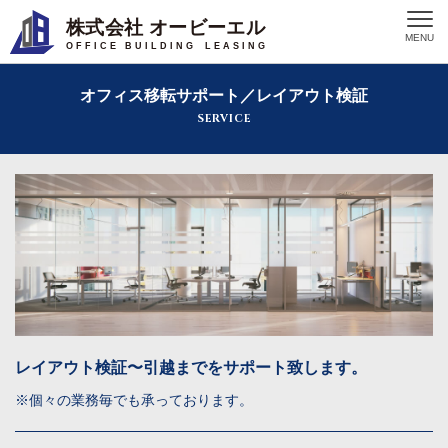
株式会社 オービーエル
MENU
O F F I C E B U I L D I N G L E A S I N G
オフィス移転サポート／レイアウト検証
SERVICE
レイアウト検証〜引越までをサポート致します。
※個々の業務毎でも承っております。