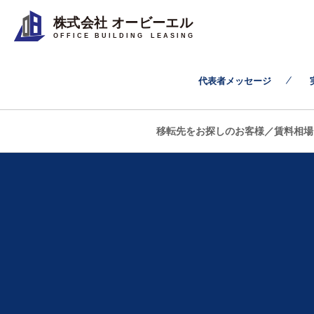
株式会社 オービーエル
O F F I C E B U I L D I N G L E A S I N G
代表者メッセージ
移転先をお探しのお客様／賃料相場